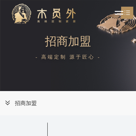
木员外家居
招商加盟

关于木员外
- 高端定制 源于匠心 -

木员外产品

资讯
招商加盟
招商加盟
联系