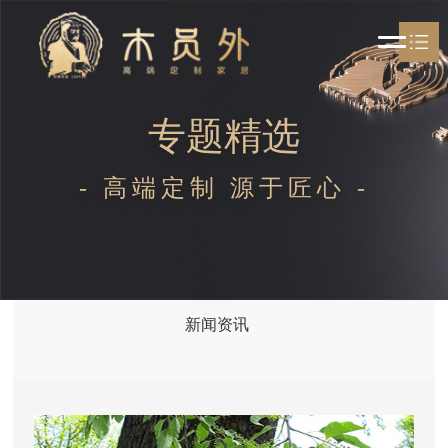
木员外家居
专题精选

关于木员外
- 高端定制 源于匠心 -

木员外产品

资讯
招商加盟
新闻资讯
联系